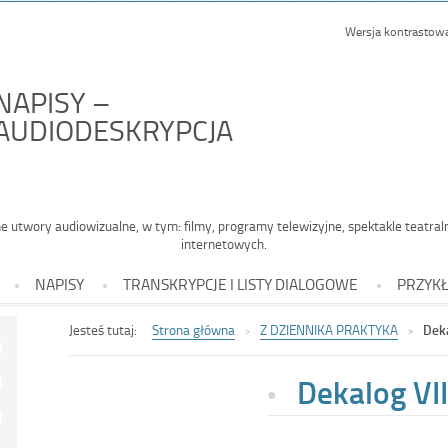
Wersja kontrastow
NAPISY –
-
AUDIODESKRYPCJA
Dekalog
VII
utwory audiowizualne, w tym: filmy, programy telewizyjne, spektakle teatral
internetowych.
NAPISY
TRANSKRYPCJE I LISTY DIALOGOWE
PRZYKŁ
Jesteś tutaj:
Strona główna
Z DZIENNIKA PRAKTYKA
Deka
Dekalog VII