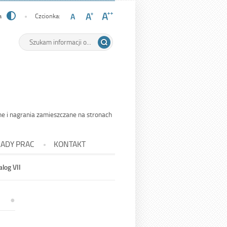
a
Czcionka:
Wyszukiwarka
Tutaj
wpisz
szukaną
frazę:
ne i nagrania zamieszczane na stronach
ADY PRAC
KONTAKT
log VII