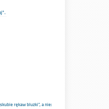
uj*.
ubie rękaw bluzki”, a nie: