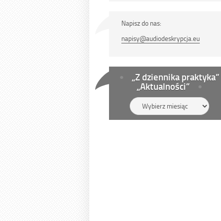
Napisz do nas:
napisy@audiodeskrypcja.eu
„Z dziennika praktyka”
„Aktualności”
„Z
dziennika
praktyka”
„Aktualności”
Pomiń
wtyczkę
Facebook