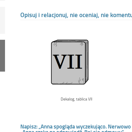
Opisuj i relacjonuj, nie oceniaj, nie koment
Dekalog, tablica VII
Napisz: „Anna spogląda wyczekująco. Nerwowo sk
„Anna czeka na odpowiedź. Boi się odmowy”.