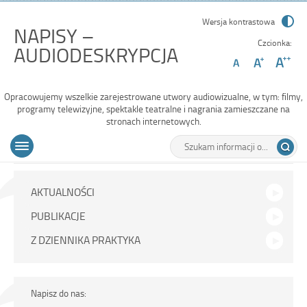
Wersja kontrastowa
NAPISY –
Czcionka:
-
AUDIODESKRYPCJA
Koniec
wakacji,
Opracowujemy wszelkie zarejestrowane utwory audiowizualne, w tym: filmy,
czyli…
programy telewizyjne, spektakle teatralne i nagrania zamieszczane na
stronach internetowych.
Powtórka!
Wyszukiwarka
Tutaj
Menu
Otwórz
wpisz
główne
menu
szukaną
główne
frazę:
Dodatkowe
AKTUALNOŚCI
menu
PUBLIKACJE
Z DZIENNIKA PRAKTYKA
Napisz do nas: