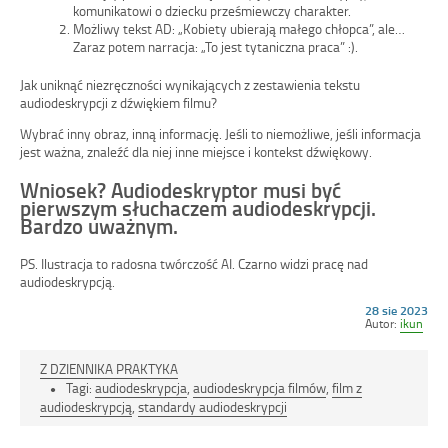
komunikatowi o dziecku prześmiewczy charakter.
Możliwy tekst AD: „Kobiety ubierają małego chłopca”, ale…
Zaraz potem narracja: „To jest tytaniczna praca” :).
Jak uniknąć niezręczności wynikających z zestawienia tekstu
audiodeskrypcji z dźwiękiem filmu?
Wybrać inny obraz, inną informację. Jeśli to niemożliwe, jeśli informacja
jest ważna, znaleźć dla niej inne miejsce i kontekst dźwiękowy.
Wniosek? Audiodeskryptor musi być
pierwszym słuchaczem audiodeskrypcji.
Bardzo uważnym.
PS. Ilustracja to radosna twórczość AI. Czarno widzi pracę nad
audiodeskrypcją.
Opublikowano
28 sie 2023
w
Autor:
ikun
dniu
Z DZIENNIKA PRAKTYKA
Tagi:
audiodeskrypcja
,
audiodeskrypcja filmów
,
film z
audiodeskrypcją
,
standardy audiodeskrypcji