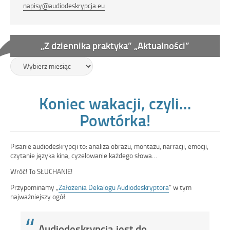
napisy@audiodeskrypcja.eu
„Z dziennika praktyka” „Aktualności”
„Z
dziennika
praktyka”
„Aktualności”
Pomiń
Koniec wakacji, czyli…
wtyczkę
Facebook
Powtórka!
Pisanie audiodeskrypcji to: analiza obrazu, montażu, narracji, emocji,
czytanie języka kina, cyzelowanie każdego słowa…
Wróć! To SŁUCHANIE!
Przypominamy „
Założenia Dekalogu Audiodeskryptora
” w tym
najważniejszy ogół:
Audiodeskrypcja jest do